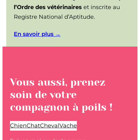
l’Ordre des vétérinaires
et inscrite au
Registre National d’Aptitude.
En savoir plus →
Vous aussi, prenez
soin de votre
compagnon à poils !
Chien
Chat
Cheval
Vache