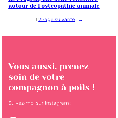
autour de l ostéopathie animale
1
2
Page suivante
→
Vous aussi, prenez
soin de votre
compagnon à poils !
Suivez-moi sur Instagram :